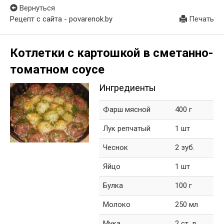
Вернуться
Рецепт с сайта - povarenok.by
Печать
Котлетки с картошкой в сметанно-
томатном соусе
Ингредиенты
Фарш мясной
400 г
Лук репчатый
1 шт
Чеснок
2 зуб.
Яйцо
1 шт
Булка
100 г
Молоко
250 мл
Мука
2 ст. л.