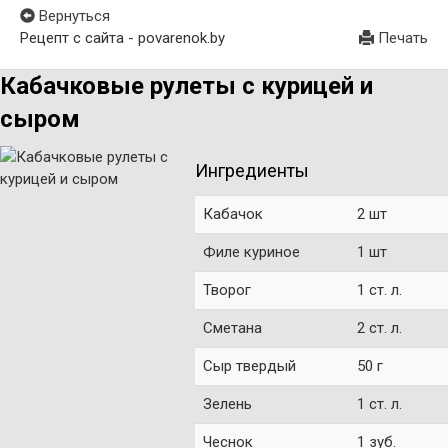
Вернуться
Рецепт с сайта - povarenok.by
Печать
Кабачковые рулеты с курицей и
сыром
Ингредиенты
Кабачок
2 шт
Филе куриное
1 шт
Творог
1 ст. л.
Сметана
2 ст. л.
Сыр твердый
50 г
Зелень
1 ст. л.
Чеснок
1 зуб.