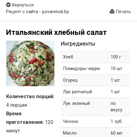
Вернуться
Рецепт с сайта - povarenok.by
Печать
Итальянский хлебный салат
Ингредиенты
Хлеб
100 г
Помидоры черри
10 шт
Огурец
1 шт
Лук репчатый
1 шт
Количество порций:
Лук зеленый
по
4 порции
вкусу
Время
Чеснок
1 зуб.
приготовления:
120
минут
Масло
60 мл