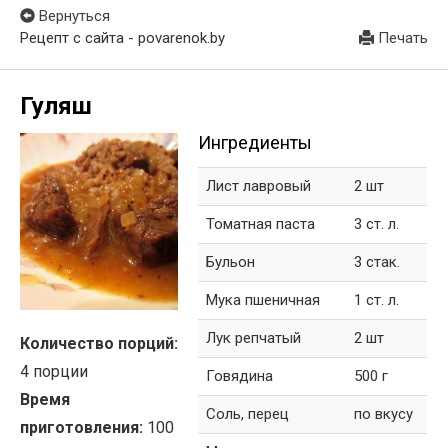
Вернуться
Рецепт с сайта - povarenok.by
Печать
Гуляш
Ингредиенты
Лист лавровый
2 шт
Томатная паста
3 ст. л.
Бульон
3 стак.
Мука пшеничная
1 ст. л.
Лук репчатый
2 шт
Количество порций:
4 порции
Говядина
500 г
Время
Соль, перец
по вкусу
приготовления:
100