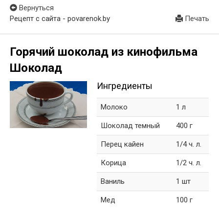
Вернуться
Рецепт с сайта - povarenok.by
Печать
Горячий шоколад из кинофильма
Шоколад
Ингредиенты
Молоко
1 л
Шоколад темный
400 г
Перец кайен
1/4 ч. л.
Корица
1/2 ч. л.
Ваниль
1 шт
Мед
100 г