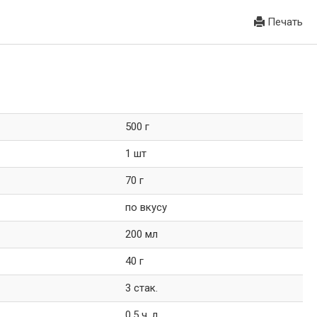
Печать
500 г
1 шт
70 г
по вкусу
200 мл
40 г
3 стак.
0,5 ч. л.