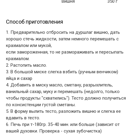
Вишня
350 г
Способ приготовления
1. Предварительно отбросить на дуршлаг вишню, дать
хорошо стечь жидкости, затем немного перемешать с
краxмалом или мукой,
если замороженная, то не размораживать и пересыпать
крахмалом.
2. Растопить масло.
3. В большой миcке слегка взбить (ручным венчиком)
яйца и сахар
4. Добавить в миску масло, сметану, разрыхлитель,
ванильный саxар, муку и перемешать (недолго, только
чтобы продукты "схватились"). Тесто должно получиться
по консистенции густой сметаны.
5. В форму вылить тесто, разложить вишню и слегка ее
вдавить в тесто.
6. Печь при т-180гр. 35-40 мин. или больше (зависит от
вашей дуxовки. Проверка - сухая зубочистка)