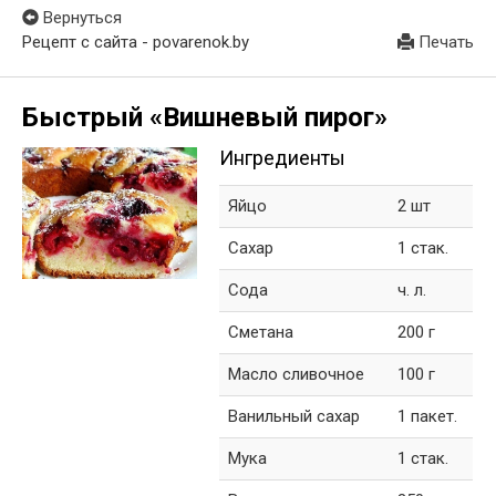
Вернуться
Рецепт с сайта - povarenok.by
Печать
Быстрый «Вишневый пирог»
Ингредиенты
Яйцо
2 шт
Сахар
1 стак.
Сода
ч. л.
Сметана
200 г
Масло сливочное
100 г
Ванильный сахар
1 пакет.
Мука
1 стак.