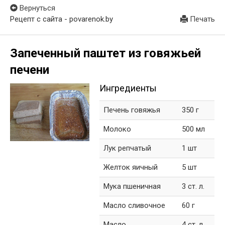
Вернуться
Рецепт с сайта - povarenok.by
Печать
Запеченный паштет из говяжьей
печени
Ингредиенты
Печень говяжья
350 г
Молоко
500 мл
Лук репчатый
1 шт
Желток яичный
5 шт
Мука пшеничная
3 ст. л.
Масло сливочное
60 г
Масло
4 ст. л.