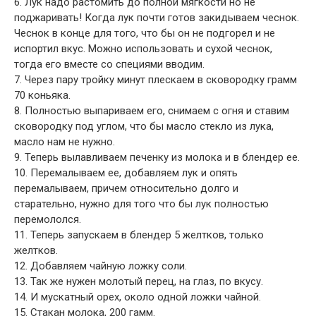
6. Лук надо растомить до полной мягкости но не
поджаривать! Когда лук почти готов закидываем чеснок.
Чеснок в конце для того, что бы он не подгорел и не
испортил вкус. Можно использовать и сухой чеснок,
тогда его вместе со специями вводим.
7. Через пару тройку минут плескаем в сковородку грамм
70 коньяка.
8. Полностью выпариваем его, снимаем с огня и ставим
сковородку под углом, что бы масло стекло из лука,
масло нам не нужно.
9. Теперь вылавливаем печенку из молока и в блендер ее.
10. Перемалываем ее, добавляем лук и опять
перемалываем, причем относительно долго и
старательно, нужно для того что бы лук полностью
перемололся.
11. Теперь запускаем в блендер 5 желтков, только
желтков.
12. Добавляем чайную ложку соли.
13. Так же нужен молотый перец, на глаз, по вкусу.
14. И мускатный орех, около одной ложки чайной.
15. Стакан молока, 200 гамм.