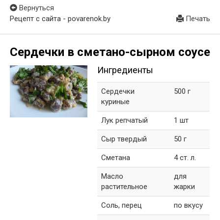
Вернуться
Рецепт с сайта - povarenok.by
Печать
Сердечки в сметано-сырном соусе
Ингредиенты
Сердечки
500 г
куриные
Лук репчатый
1 шт
Сыр твердый
50 г
Сметана
4 ст. л.
Масло
для
растительное
жарки
Соль, перец
по вкусу