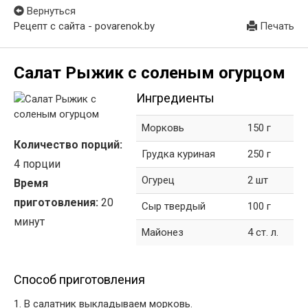
Вернуться
Рецепт с сайта - povarenok.by
Печать
Салат Рыжик с соленым огурцом
Ингредиенты
Морковь
150 г
Количество порций:
Грудка куриная
250 г
4 порции
Огурец
2 шт
Время
приготовления:
20
Сыр твердый
100 г
минут
Майонез
4 ст. л.
Способ приготовления
1. В салатник выкладываем морковь.