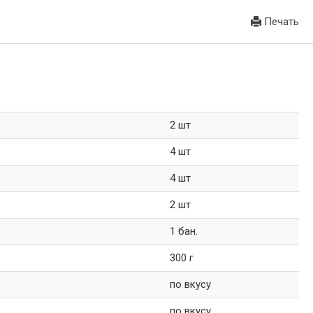
Печать
2 шт
4 шт
4 шт
2 шт
1 бан.
300 г
по вкусу
по вкусу