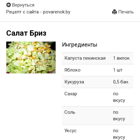
Вернуться
Рецепт с сайта - povarenok.by
Печать
Салат Бриз
Ингредиенты
Капуста пекинская
1 вилок
Яблоко
1 шт
Кукуруза
0,5 бан.
Сахар
по
вкусу
Соль
по
вкусу
Уксус
по
вкусу