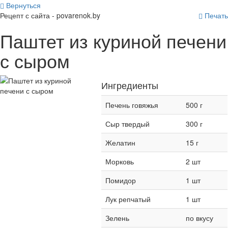
Вернуться
Рецепт с сайта - povarenok.by
Печать
Паштет из куриной печени
с сыром
Ингредиенты
Печень говяжья
500 г
Сыр твердый
300 г
Желатин
15 г
Морковь
2 шт
Помидор
1 шт
Лук репчатый
1 шт
Зелень
по вкусу