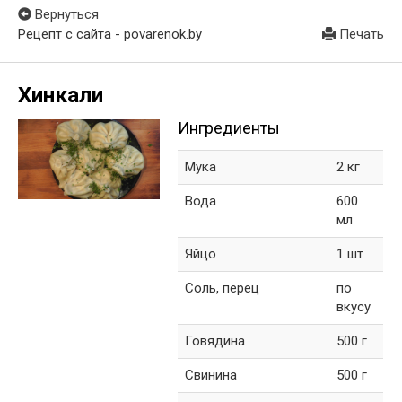
Вернуться
Рецепт с сайта - povarenok.by
Печать
Хинкали
Ингредиенты
Мука
2 кг
Вода
600
мл
Яйцо
1 шт
Соль, перец
по
вкусу
Говядина
500 г
Свинина
500 г