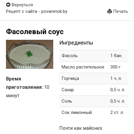
Вернуться
Рецепт с сайта - povarenok.by
Печать
Фасолевый соус
Ингредиенты
Фасоль
1 бан.
Масло растительное
300 г
Горчица
1 ч. л.
Время
приготовления:
10
Сахар
0,5 ч. л.
минут
Соль
0,5 ч. л.
Сок лимонный
2 ст. л.
Почти как майонез.